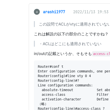
arashi1977
2022/11/13 19:53
a
この設問でACLがvtyに適用されていな
これは解説の以下の部分のことですかね？
・ACLはどこにも適用されていない
in/outの記載というか、そもそも
access-c
Router#conf t

Enter configuration commands, one per
Router(config)#line vty 0 4

Router(config-line)#?

Line configuration commands:

  absolute-timeout            Set abs
  access-class                Filter 
  activation-character        Define 
（略）

Router(config-line)#access-class ?
