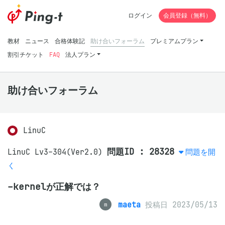
ログイン
会員登録（無料）
教材
ニュース
合格体験記
助け合いフォーラム
プレミアムプラン
割引チケット
FAQ
法人プラン
助け合いフォーラム
LinuC
問題ID : 28328
LinuC Lv3-304(Ver2.0)
問題を開
く
-kernelが正解では？
maeta
投稿日 2023/05/13
m