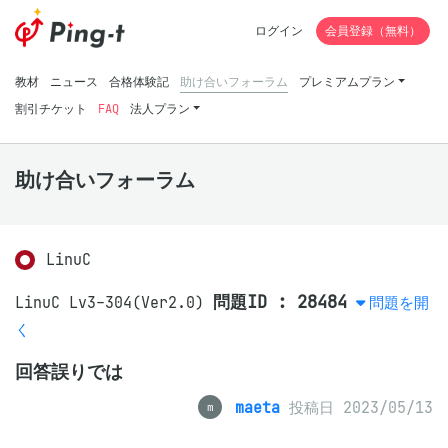
ログイン
会員登録（無料）
教材
ニュース
合格体験記
助け合いフォーラム
プレミアムプラン
割引チケット
FAQ
法人プラン
助け合いフォーラム
LinuC
問題ID : 28484
LinuC Lv3-304(Ver2.0)
問題を開
く
回答誤りでは
maeta
投稿日 2023/05/13
m