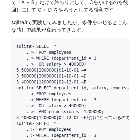
で「A + B」だけで終わりにして、Cをかけるのを後
回しにして C + D をやろうとしてる感覚です。
sqlite3で実験してみましたが、条件をいじるとこん
な感じで結果が変わってきます。
sqlite> SELECT *

   ...> FROM employees

   ...> WHERE (department_id = 3

   ...>  OR salary > 400000) ;

5|500000|2000000|01-10-01 ←A

3|500000|2000000|01-10-01 ←D

3|400000|1200000|02-12-01 ←E

sqlite> SELECT department_id, salary, commission, 
   ...> FROM employees

   ...> WHERE (department_id = 3

   ...>  OR salary > 400000)

   ...>  AND commission <= 1200000;

3|400000|1200000|02-12-01 ←Eだけになっているので
sqlite> SELECT *

   ...> FROM employees

   ...> WHERE (department_id = 3
