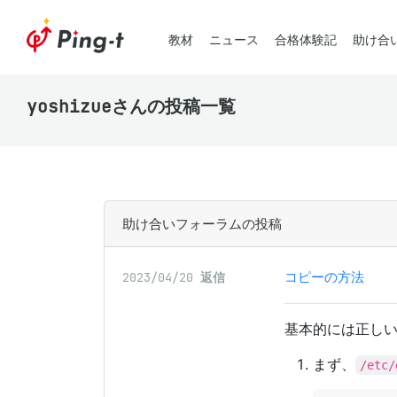
教材
ニュース
合格体験記
助け合
yoshizueさんの投稿一覧
助け合いフォーラムの投稿
コピーの方法
2023/04/20
返信
基本的には正し
まず、
/etc/