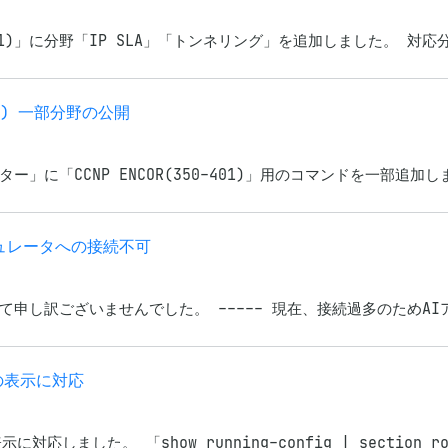
401)」に分野「IP SLA」「トンネリング」を追加しました。 対応分野：
01) 一部分野の公開
「CCNP ENCOR(350-401)」用のコマンドを一部追加しまし
ュレータへの接続不可
申し訳ございませんでした。 ----- 現在、接続過多のためAI
の表示に対応
しました。 「show running-config | section rout