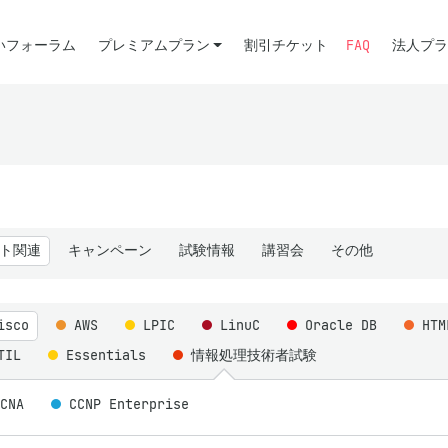
いフォーラム
プレミアムプラン
割引チケット
FAQ
法人プラ
ト関連
キャンペーン
試験情報
講習会
その他
isco
AWS
LPIC
LinuC
Oracle DB
HT
TIL
Essentials
情報処理技術者試験
CCNA
CCNP Enterprise