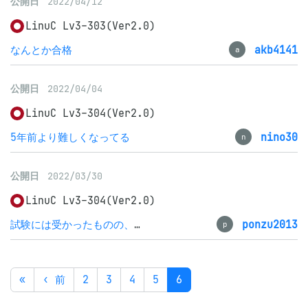
公開日
2022/04/12
LinuC Lv3-303(Ver2.0)
なんとか合格
akb4141
a
公開日
2022/04/04
LinuC Lv3-304(Ver2.0)
5年前より難しくなってる
nino30
n
公開日
2022/03/30
LinuC Lv3-304(Ver2.0)
試験には受かったものの、実務レベルに耐えうる知識なの？と言われると、まだまだだな。これから精進します。
ponzu2013
p
«
‹ 前
2
3
4
5
6