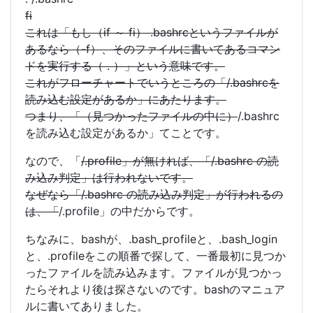
fi
これは「もし（if ～ fi） .bashrcというファイルが
あるなら（-f）、そのファイルに書いてあるコマン
ドを実行する（ . ）」という意味です。
これがフローチャートでいうところの「
/.bashrcを
読み込む設定があるか」にあたります。
つまり、「（見つかったファイルの中に）
/.bashrc
を読み込む設定があるか」てことです。
なので、「
/.profile」が無ければ、「/.bashrc の読
み込み判定」は行われないです。
なぜなら「/.bashrc の読み込み判定」が行われるの
は、「
/.profile」の中だからです。
ちなみに、bashが、.bash_profileと、.bash_login
と、.profileをこの順番で探して、一番最初に見つか
ったファイルを読み込みます。ファイルが見つかっ
たらそれより後は探さないのです。bashのマニュア
ルに書いてありました。