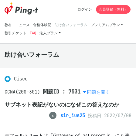
ログイン
会員登録（無料）
教材
ニュース
合格体験記
助け合いフォーラム
プレミアムプラン
割引チケット
FAQ
法人プラン
助け合いフォーラム
Cisco
問題ID : 7531
CCNA(200-301)
問題を開く
サブネット表記がないのになぜこの答えなのか
sir_ius25
投稿日 2022/07/08
s
デフォルトルートは「Gateway of last resort is」にも表