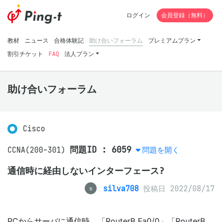
ログイン
会員登録（無料）
教材
ニュース
合格体験記
助け合いフォーラム
プレミアムプラン
割引チケット
FAQ
法人プラン
助け合いフォーラム
Cisco
問題ID : 6059
CCNA(200-301)
問題を開く
通信時に経由しないインターフェース?
silva708
投稿日 2022/08/17
s
PCからサーバに通信時、「RouterB Fa0/0」「RouterB