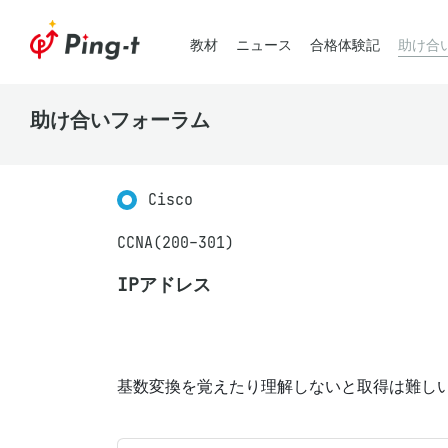
教材
ニュース
合格体験記
助け合
助け合いフォーラム
Cisco
CCNA(200-301)
IPアドレス
基数変換を覚えたり理解しないと取得は難し