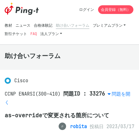
ログイン
会員登録（無料）
教材
ニュース
合格体験記
助け合いフォーラム
プレミアムプラン
割引チケット
FAQ
法人プラン
助け合いフォーラム
Cisco
問題ID : 33276
CCNP ENARSI(300-410)
問題を開
く
as-overrideで変更される箇所について
robita
投稿日 2023/03/17
r