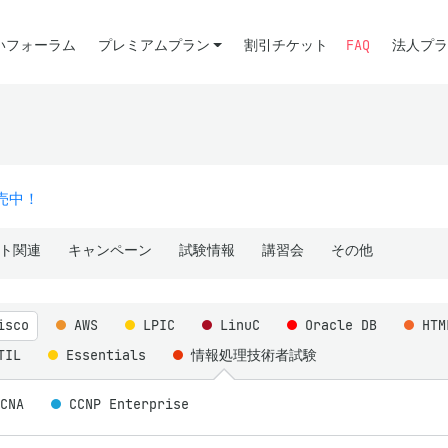
いフォーラム
プレミアムプラン
割引チケット
FAQ
法人プラ
販売中！
ト関連
キャンペーン
試験情報
講習会
その他
isco
AWS
LPIC
LinuC
Oracle DB
HT
TIL
Essentials
情報処理技術者試験
CCNA
CCNP Enterprise