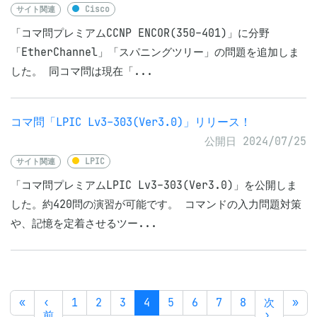
サイト関連
Cisco
「コマ問プレミアムCCNP ENCOR(350-401)」に分野
「EtherChannel」「スパニングツリー」の問題を追加しま
した。 同コマ問は現在「...
コマ問「LPIC Lv3-303(Ver3.0)」リリース！
公開日 2024/07/25
サイト関連
LPIC
「コマ問プレミアムLPIC Lv3-303(Ver3.0)」を公開しま
した。約420問の演習が可能です。 コマンドの入力問題対策
や、記憶を定着させるツー...
«
‹
1
2
3
4
5
6
7
8
次
»
前
›