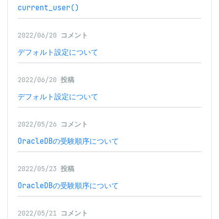
current_user()
2022/06/20
コメント
デフォルト設定について
2022/06/20
投稿
デフォルト設定について
2022/05/26
コメント
OracleDBの受験順序について
2022/05/23
投稿
OracleDBの受験順序について
2022/05/21
コメント