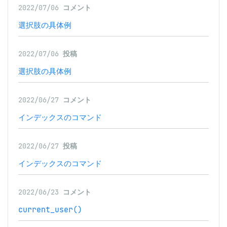
2022/07/06
コメント
選択肢の具体例
2022/07/06
投稿
選択肢の具体例
2022/06/27
コメント
インデックスのコマンド
2022/06/27
投稿
インデックスのコマンド
2022/06/23
コメント
current_user()