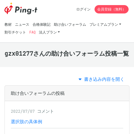
ログイン
会員登録（無料）
教材
ニュース
合格体験記
助け合いフォーラム
プレミアムプラン
割引チケット
FAQ
法人プラン
gzx01277さんの助け合いフォーラム投稿一覧
書き込み内容を開く
助け合いフォーラムの投稿
2022/07/07
コメント
選択肢の具体例