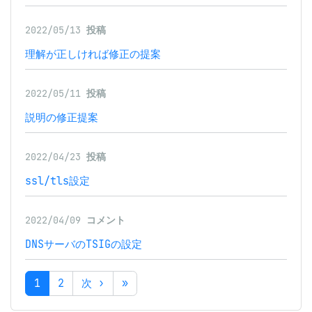
2022/05/13
投稿
理解が正しければ修正の提案
2022/05/11
投稿
説明の修正提案
2022/04/23
投稿
ssl/tls設定
2022/04/09
コメント
DNSサーバのTSIGの設定
1
2
次 ›
»