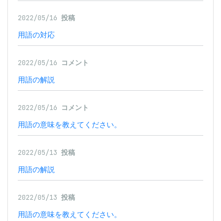
2022/05/16
投稿
用語の対応
2022/05/16
コメント
用語の解説
2022/05/16
コメント
用語の意味を教えてください。
2022/05/13
投稿
用語の解説
2022/05/13
投稿
用語の意味を教えてください。