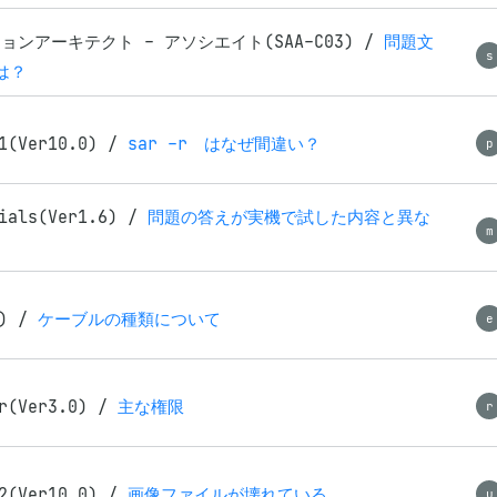
ョンアーキテクト - アソシエイト(SAA-C03)
/
問題文
s
は？
1(Ver10.0)
/
sar -r はなぜ間違い？
p
ials(Ver1.6)
/
問題の答えが実機で試した内容と異な
m
1)
/
ケーブルの種類について
e
r(Ver3.0)
/
主な権限
r
2(Ver10.0)
/
画像ファイルが壊れている。
u