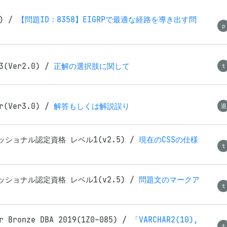
1)
/
【問題ID：8358】EIGRPで最適な経路を導き出す問
p
3(Ver2.0)
/
正解の選択肢に関して
t
r(Ver3.0)
/
解答もしくは解説誤り
退
ッショナル認定資格 レベル1(v2.5)
/
現在のCSSの仕様
t
ッショナル認定資格 レベル1(v2.5)
/
問題文のマークア
t
r Bronze DBA 2019(1Z0-085)
/
「VARCHAR2(10),
t