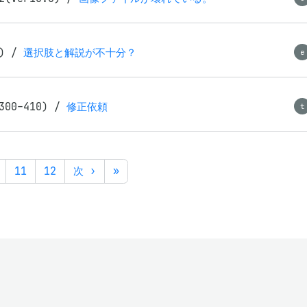
1)
/
選択肢と解説が不十分？
e
300-410)
/
修正依頼
t
11
12
次 ›
»