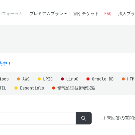
いフォーラム
プレミアムプラン
割引チケット
FAQ
法人プラ
販売中！
isco
AWS
LPIC
LinuC
Oracle DB
HT
TIL
Essentials
情報処理技術者試験
未回答の質問