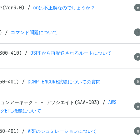
r(Ver3.0)
/
onは不正解なのでしょうか？
e
1)
/
コマンド問題について
T
300-410)
/
OSPFから再配送されるルートについて
t
350-401)
/
CCNP ENCORE試験についての質問
O
ョンアーキテクト - アソシエイト(SAA-C03)
/
AWS
a
ングETL機能について
350-401)
/
VRFのシュミレーションについて
g