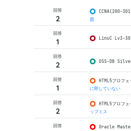
回答
CCNA(200-30
2
題
回答
LinuC Lv3-30
1
回答
OSS-DB Silve
2
回答
HTML5プロフェ
1
に即していない
回答
HTML5プロフェ
2
ップミス
回答
Oracle Maste