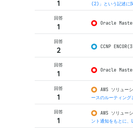
1
(2)」という記述に
回答
Oracle Maste
1
回答
CCNP ENCOR(
2
回答
Oracle Maste
1
回答
AWS ソリューシ
1
ースのルーティング
回答
AWS ソリューシ
1
ント通知をもとに、L