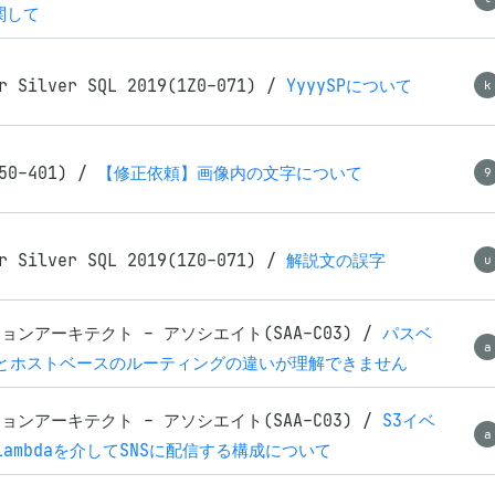
関して
r Silver SQL 2019(1Z0-071)
/
YyyySPについて
k
350-401)
/
【修正依頼】画像内の文字について
9
r Silver SQL 2019(1Z0-071)
/
解説文の誤字
u
ョンアーキテクト - アソシエイト(SAA-C03)
/
パスベ
a
とホストベースのルーティングの違いが理解できません
ョンアーキテクト - アソシエイト(SAA-C03)
/
S3イベ
a
ambdaを介してSNSに配信する構成について