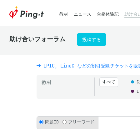
教材
ニュース
合格体験記
助け合
助け合いフォーラム
投稿する
LPIC, LinuC などの割引受験チケットを
教材
すべて
C
I
問題ID
フリーワード