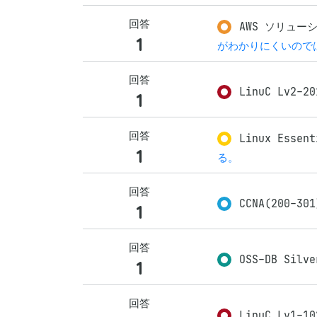
回答
AWS ソリューシ
1
がわかりにくいので
回答
LinuC Lv2-20
1
回答
Linux Essent
1
る。
回答
CCNA(200-30
1
回答
OSS-DB Silve
1
回答
LinuC Lv1-10