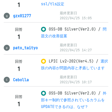
1
ssl/tls設定
最終更新日
gzx01277
g
2022/04/25 15:05
OSS-DB Silver(Ver2.0)
/
問
回答
1
題文の改善提案
最終更新日
pato_taityo
p
2022/04/25 14:27
LPIC Lv2-202(Ver4.5)
/
選択
回答
1
肢の内容が問題内容と矛盾しています
最終更新日
Cebolla
C
2022/04/25 10:17
OSS-DB Silver(Ver2.0)
/
外
回答
部キー制約で参照されているカラムを
1
UPDATEできるのは、なぜ？