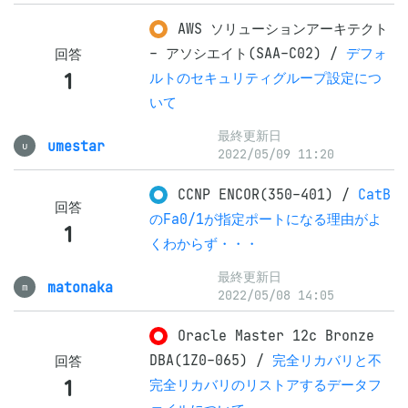
AWS ソリューションアーキテクト
- アソシエイト(SAA-C02)
/
デフォ
回答
1
ルトのセキュリティグループ設定につ
いて
最終更新日
umestar
u
2022/05/09 11:20
CCNP ENCOR(350-401)
/
CatB
回答
のFa0/1が指定ポートになる理由がよ
1
くわからず・・・
最終更新日
matonaka
m
2022/05/08 14:05
Oracle Master 12c Bronze
DBA(1Z0-065)
/
完全リカバリと不
回答
1
完全リカバリのリストアするデータフ