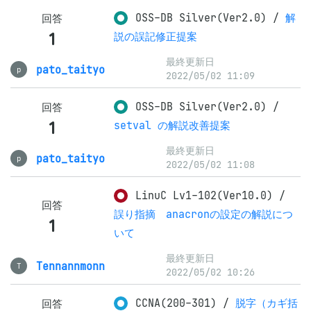
OSS-DB Silver(Ver2.0)
/
解
回答
1
説の誤記修正提案
最終更新日
pato_taityo
p
2022/05/02 11:09
OSS-DB Silver(Ver2.0)
/
回答
1
setval の解説改善提案
最終更新日
pato_taityo
p
2022/05/02 11:08
LinuC Lv1-102(Ver10.0)
/
回答
誤り指摘 anacronの設定の解説につ
1
いて
最終更新日
Tennannmonn
T
2022/05/02 10:26
CCNA(200-301)
/
脱字（カギ括
回答