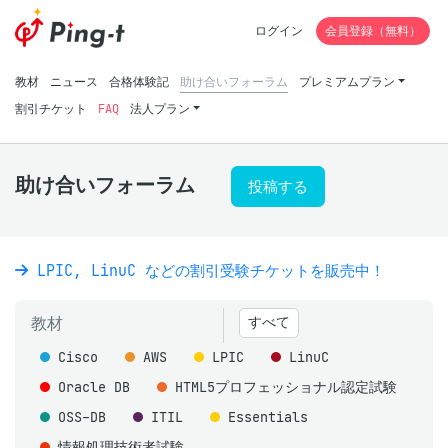
ログイン
会員登録（無料）
教材
ニュース
合格体験記
助け合いフォーラム
プレミアムプラン
割引チケット
FAQ
法人プラン
助け合いフォーラム
投稿する
LPIC, LinuC などの割引受験チケットを販売中！
教材
すべて
Cisco
AWS
LPIC
LinuC
Oracle DB
HTML5プロフェッショナル認定試験
OSS-DB
ITIL
Essentials
情報処理技術者試験