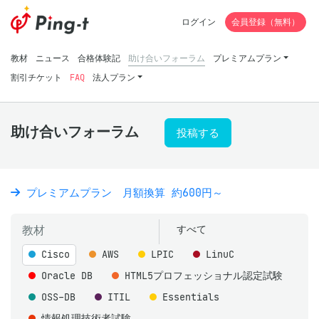
ログイン
会員登録（無料）
教材
ニュース
合格体験記
助け合いフォーラム
プレミアムプラン
割引チケット
FAQ
法人プラン
助け合いフォーラム
投稿する
プレミアムプラン 月額換算 約600円～
教材
すべて
Cisco
AWS
LPIC
LinuC
Oracle DB
HTML5プロフェッショナル認定試験
OSS-DB
ITIL
Essentials
情報処理技術者試験