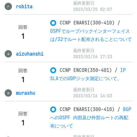
最終更新日
robita
r
2023/03/25 02:07
CCNP ENARSI(300-410)
/
回答
OSPFでループバックインターフェイス
1
は/32でルート配布されることについて
最終更新日
aizuhanshi
a
2023/03/24 17:23
CCNP ENCOR(350-401)
/
IP
回答
1
SLAでのUDPジッタ測定について。
最終更新日
murashu
m
2023/03/16 14:03
CCNP ENARSI(300-410)
/
BGP
回答
へのOSPF 内部及び外部ルートの再配
1
布について